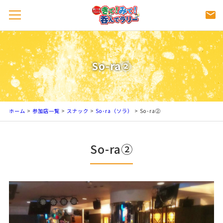
So-ra②
ホーム
>
参加店一覧
>
スナック
>
So-ra（ソラ）
>
So-ra②
So-ra②