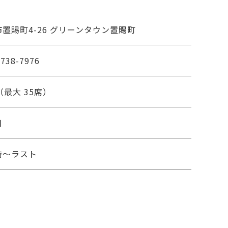
置賜町4-26 グリーンタウン置賜町
5738-7976
（最大 35席）
日
時～ラスト