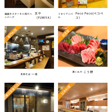
文や
Peco Peco(ペコペ
福島牛ステーキと肉汁ハ
イタリアンバ
ンバーグ
ル
（FUMIYA）
コ）
専門料理
居酒屋
こう野
酒くれや
一本
支那そば
日曜日営業の店舗
日本料理