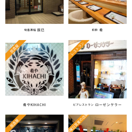
辰巳
肴
旬香酒稲
粋酔
レストラン
居酒屋
肴やKIHACHI
ローゼンケラー
ビアレストラン
日曜日営業の店舗
居酒屋